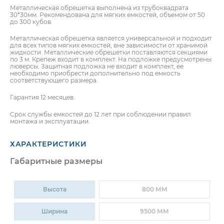
Металлическая обрешетка выполнена из трубоквадрата
30*30мм. Рекомендована для мягких емкостей, объемом от 50
до 300 кубов.
Металлическая обрешетка является универсальной и подходит
для всех типов мягких емкостей, вне зависимости от хранимой
жидкости. Металлические обрешетки поставляются секциями
по 3 м. Крепеж входит в комплект. На подложке предусмотрены
люверсы. Защитная подложка не входит в комплект, ее
необходимо приобрести дополнительно под емкость
соответствующего размера.
ПОЛУЧИТЬ КОНСУЛЬТАЦИЮ
ПОЛУЧИТЬ
КОНСУЛЬТАЦИЮ
УВАЖАЕМЫЙ КЛИЕНТ!
Гарантия 12 месяцев.
Срок службы емкостей до 12 лет при соблюдении правил
Для оформления заказа просим
монтажа и эксплуатации.
присылать заявку на e-mail ЗАО
«Евроталер» (
info@e-taler.by
или
ХАРАКТЕРИСТИКИ
info@eurotaler.by
), приложив реквизиты
Вашей организации, указав количество и
Габаритные размеры
код запрашиваемого товара.
ВАЖНО!
Высота
800 ММ
Продажа товара в
РОЗНИЦУ
осуществляется на условиях
Ширина
9500 ММ
САМОВЫВОЗА
со склада ЗАО