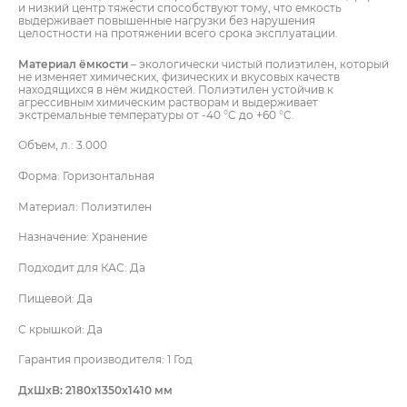
и низкий центр тяжести способствуют тому, что емкость
выдерживает повышенные нагрузки без нарушения
целостности на протяжении всего срока эксплуатации.
Материал ёмкости
– экологически чистый полиэтилен, который
не изменяет химических, физических и вкусовых качеств
находящихся в нём жидкостей. Полиэтилен устойчив к
агрессивным химическим растворам и выдерживает
экстремальные температуры от -40 °C до +60 °C.
Объем, л.: 3.000
Форма: Горизонтальная
Материал: Полиэтилен
Назначение: Хранение
Подходит для КАС: Да
Пищевой: Да
С крышкой: Да
Гарантия производителя: 1 Год
ПОЛУЧИТЬ КОНСУЛЬТАЦИЮ
ПОЛУЧИТЬ
КОНСУЛЬТАЦИЮ
УВАЖАЕМЫЙ КЛИЕНТ!
ДxШxВ: 2180x1350x1410 мм