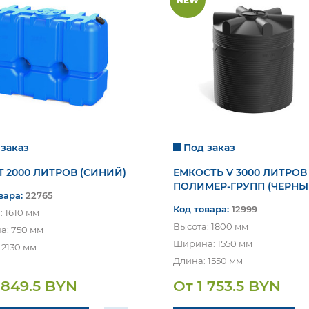
NEW
ВАЖНО!
Продажа товара в
РОЗНИЦУ
осуществляется на
условиях
САМОВЫВОЗА
со склада ЗАО «Евроталер».
Оформление заказа просим осуществлять в
рабочее время по телефонам
+375 (29) 302 27 31
и
+375 (29) 310 89 59
.
Мы не передадим ваш телефон третьим лицам, только позвоним и
Нажимая на кнопку «Отправить», я даю согласие
подробно проконсультируем по всем вопросам, которые
на обработку персональных данных и соглашаюсь c
действительно для Вас важны.
Закрыть
политикой конфиденциальности
.
 заказ
Под заказ
Отправить
Отправить
T 2000 ЛИТРОВ (СИНИЙ)
ЕМКОСТЬ V 3000 ЛИТРОВ
ПОЛИМЕР-ГРУПП (ЧЕРНЫ
вара:
22765
Код товара:
12999
: 1610 мм
Высота: 1800 мм
: 750 мм
Ширина: 1550 мм
 2130 мм
Длина: 1550 мм
 849.5 BYN
От 1 753.5 BYN