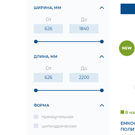
ШИРИНА, ММ
От
До
NEW
ДЛИНА, ММ
От
До
ФОРМА
В н
прямоугольная
ЕМКОС
цилиндрическая
ПОЛИ