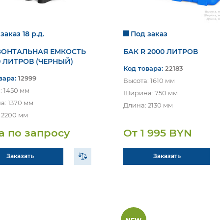
заказ 18 р.д.
Под заказ
ЗОНТАЛЬНАЯ ЕМКОСТЬ
БАК R 2000 ЛИТРОВ
0 ЛИТРОВ (ЧЕРНЫЙ)
Код товара:
22183
вара:
12999
Высота: 1610 мм
: 1450 мм
Ширина: 750 мм
ПОЛУЧИТЬ
КОНСУЛЬТАЦИЮ
ПОЛУЧИТЬ КОНСУЛЬТАЦИЮ
: 1370 мм
Длина: 2130 мм
 2200 мм
а по запросу
От 1 995 BYN
УВАЖАЕМЫЙ КЛИЕНТ!
Заказать
Заказать
Для оформления заказа просим присылать заявку
на e-mail ЗАО «Евроталер» (
info@e-taler.by
или
info@eurotaler.by
), приложив реквизиты Вашей
организации, указав количество и код
запрашиваемого товара.