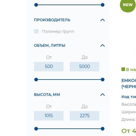
NEW
ПРОИЗВОДИТЕЛЬ
Полимер-Групп
ОБЪЕМ, ЛИТРЫ
От
До
В н
ЕМКОС
(ЧЕР
ВЫСОТА, ММ
Код то
Высота
От
До
Ширина
Длина:
От 