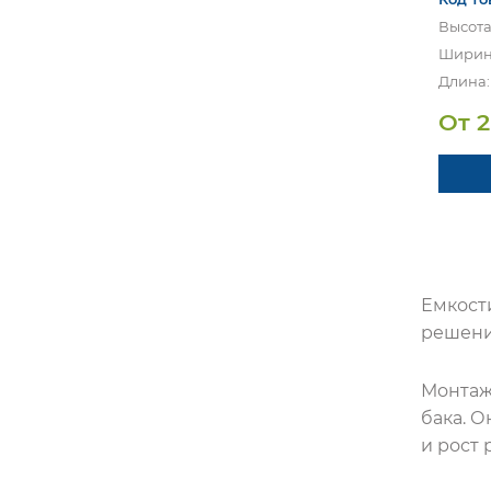
Высота
Ширина
Длина:
От 2
Емкост
решени
Монтаж
бака. 
и рост 