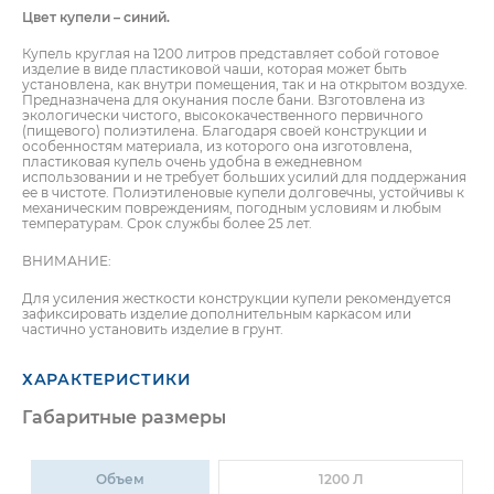
Цвет купели – синий.
Купель круглая на 1200 литров представляет собой готовое
изделие в виде пластиковой чаши, которая может быть
установлена, как внутри помещения, так и на открытом воздухе.
Предназначена для окунания после бани. Bзготовлена из
экологически чистого, высококачественного первичного
(пищевого) полиэтилена. Благодаря своей конструкции и
особенностям материала, из которого она изготовлена,
пластиковая купель очень удобна в ежедневном
использовании и не требует больших усилий для поддержания
ПОЛУЧИТЬ КОНСУЛЬТАЦИЮ
ее в чистоте. Полиэтиленовые купели долговечны, устойчивы к
ПОЛУЧИТЬ
КОНСУЛЬТАЦИЮ
механическим повреждениям, погодным условиям и любым
УВАЖАЕМЫЙ КЛИЕНТ!
температурам. Срок службы более 25 лет.
Для оформления заказа просим
ВНИМАНИЕ:
присылать заявку на e-mail ЗАО
Для усиления жесткости конструкции купели рекомендуется
«Евроталер» (
info@e-taler.by
или
зафиксировать изделие дополнительным каркасом или
info@eurotaler.by
), приложив реквизиты
частично установить изделие в грунт.
Вашей организации, указав количество и
код запрашиваемого товара.
ХАРАКТЕРИСТИКИ
ВАЖНО!
Габаритные размеры
Продажа товара в
РОЗНИЦУ
осуществляется на условиях
САМОВЫВОЗА
со склада ЗАО
Объем
1200 Л