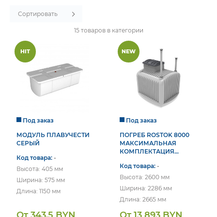
пт. 9:00-16:00
Сортировать
15
товаров в категории
HIT
NEW
Под заказ
Под заказ
МОДУЛЬ ПЛАВУЧЕСТИ
ПОГРЕБ ROSTOK 8000
СЕРЫЙ
МАКСИМАЛЬНАЯ
КОМПЛЕКТАЦИЯ
Код товара:
-
(ДОСКА ТЕРРАСНАЯ).
Код товара:
-
ЭКОПРОМ (РФ).
Высота: 405 мм
Высота: 2600 мм
Ширина: 575 мм
Ширина: 2286 мм
Длина: 1150 мм
Длина: 2665 мм
От 343.5 BYN
От 13 893 BYN